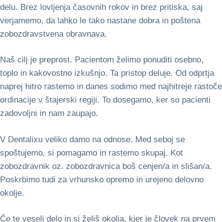
delu. Brez lovljenja časovnih rokov in brez pritiska, saj
verjamemo, da lahko le tako nastane dobra in poštena
zobozdravstvena obravnava.
Naš cilj je preprost. Pacientom želimo ponuditi osebno,
toplo in kakovostno izkušnjo. Ta pristop deluje. Od odprtja
naprej hitro rastemo in danes sodimo med najhitreje rastoče
ordinacije v štajerski regiji. To dosegamo, ker so pacienti
zadovoljni in nam zaupajo.
V Dentalixu veliko damo na odnose. Med seboj se
spoštujemo, si pomagamo in rastemo skupaj. Kot
zobozdravnik oz. zobozdravnica boš cenjen/a in slišan/a.
Poskrbimo tudi za vrhunsko opremo in urejeno delovno
okolje.
Če te veseli delo in si želiš okolja, kjer je človek na prvem