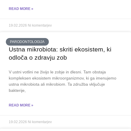
READ MORE »
19.02.2026
Ni komentarjev
PARODONTOLOGIJA
Ustna mikrobiota: skriti ekosistem, ki
odloča o zdravju zob
V ustni votlini ne živijo le zobje in dlesni. Tam obstaja
kompleksen ekosistem mikroorganizmov, ki ga imenujemo
ustna mikrobiota ali mikrobiom. Ta združba vključuje
bakterije,
READ MORE »
19.02.2026
Ni komentarjev