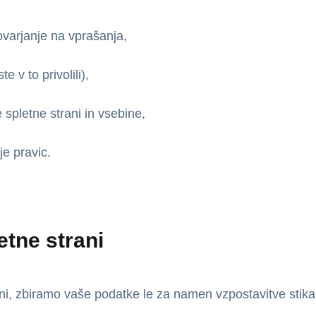
ovarjanje na vprašanja,
e v to privolili),
 spletne strani in vsebine,
je pravic.
tne strani
ani, zbiramo vaše podatke le za namen vzpostavitve stika