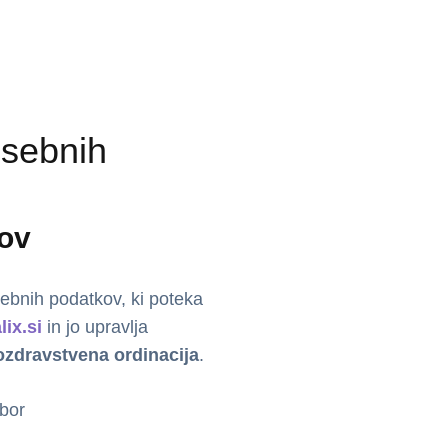
osebnih
kov
ebnih podatkov, ki poteka
ix.si
in jo upravlja
ozdravstvena ordinacija
.
ibor