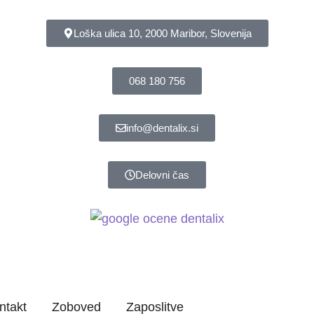
Loška ulica 10, 2000 Maribor, Slovenija
068 180 756
info@dentalix.si
Delovni čas
ntakt
Zoboved
Zaposlitve