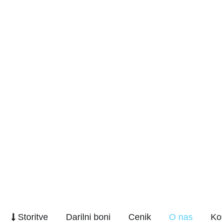
Storitve
Darilni boni
Cenik
O nas
Ko