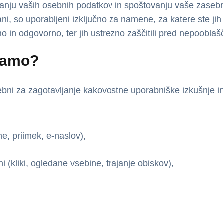
nju vaših osebnih podatkov in spoštovanju vaše zasebnost
ni, so uporabljeni izključno za namene, za katere ste ji
o in odgovorno, ter jih ustrezno zaščitili pred nepoobla
ramo?
rebni za zagotavljanje kakovostne uporabniške izkušnje i
e, priimek, e-naslov),
i (kliki, ogledane vsebine, trajanje obiskov),