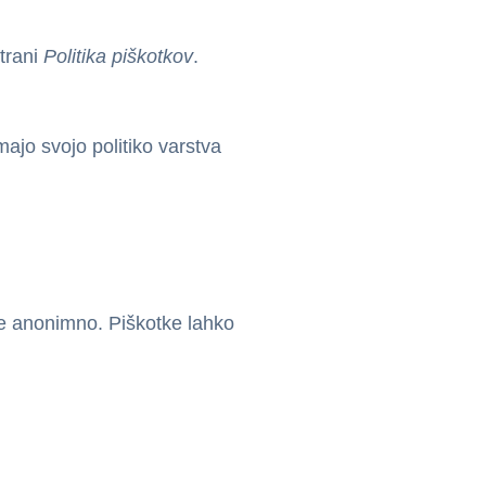
strani
Politika piškotkov
.
majo svojo politiko varstva
je anonimno. Piškotke lahko