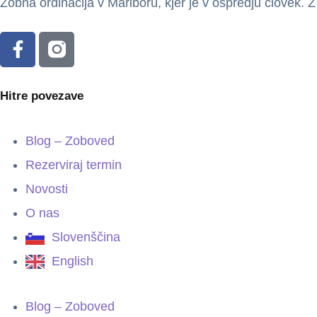
Zobna ordinacija v Mariboru, kjer je v ospredju človek. 
Hitre povezave
Blog – Zoboved
Rezerviraj termin
Novosti
O nas
Slovenščina
English
Blog – Zoboved