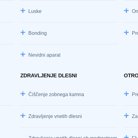
Luske
Onl
Bonding
Pr
Nevidni aparat
ZDRAVLJENJE DLESNI
OTRO
Čiščenje zobnega kamna
Pr
Zdravljenje vnetih dlesni
Za