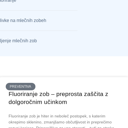
uoriranje
livke na mlečnih zobeh
ljenje mlečnih zob
PREVENTIVA
Fluoriranje zob – preprosta zaščita z
dolgoročnim učinkom
Fluoriranje zob je hiter in neboleč postopek, s katerim
okrepimo sklenino, zmanjšamo občutljivost in preprečimo
razvoj kariesa. Priporočljivo za vse starosti – tudi za otroke,