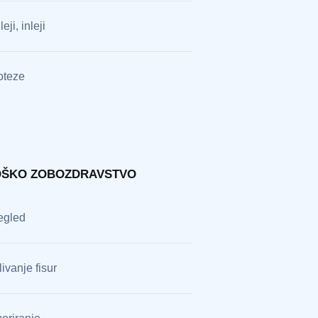
eji, inleji
oteze
ŠKO ZOBOZDRAVSTVO
egled
livanje fisur