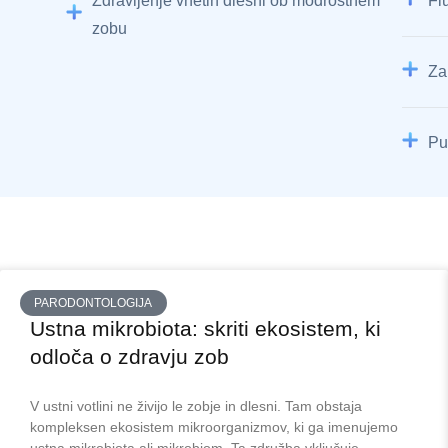
Zdravljenje vnetih dlesni ob modrostnem
Fl
zobu
Za
Pu
PARODONTOLOGIJA
Ustna mikrobiota: skriti ekosistem, ki
odloča o zdravju zob
V ustni votlini ne živijo le zobje in dlesni. Tam obstaja
kompleksen ekosistem mikroorganizmov, ki ga imenujemo
ustna mikrobiota ali mikrobiom. Ta združba vključuje