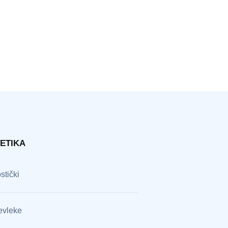
ETIKA
stički
evleke