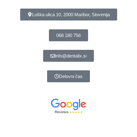
Loška ulica 10, 2000 Maribor, Slovenija
068 180 756
info@dentalix.si
Delovni čas