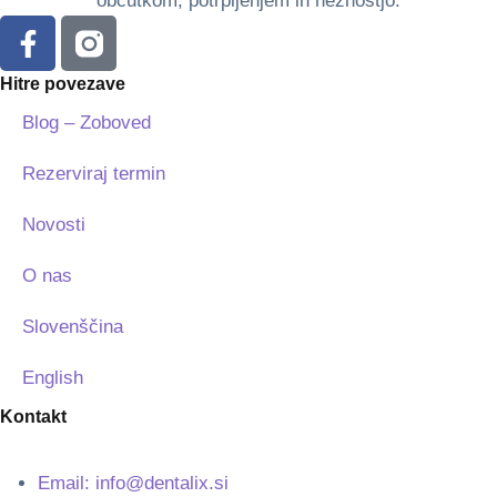
občutkom, potrpljenjem in nežnostjo.
Hitre povezave
Blog – Zoboved
Rezerviraj termin
Novosti
O nas
Slovenščina
English
Kontakt
Email: info@dentalix.si